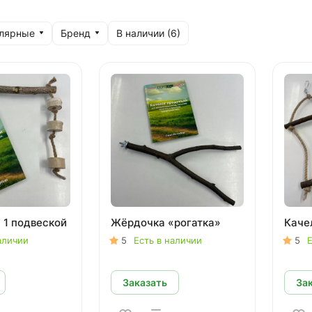
улярные
Бренд
В наличии (
6
)
 1 подвеской
Жёрдочка «рогатка»
Каче
аличии
5
Есть в наличии
5
Е
Заказать
За